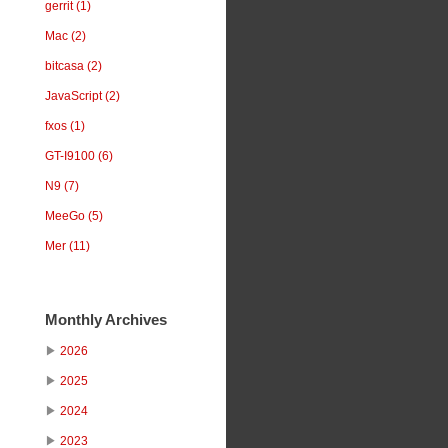
gerrit (1)
Mac (2)
bitcasa (2)
JavaScript (2)
fxos (1)
GT-I9100 (6)
N9 (7)
MeeGo (5)
Mer (11)
Monthly Archives
▶
2026
▶
2025
▶
2024
▶
2023