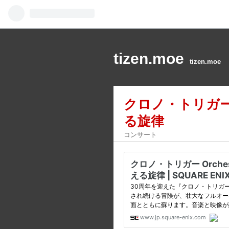
tizen.moe
tizen.moe
クロノ・トリガー Or
る旋律
コンサート