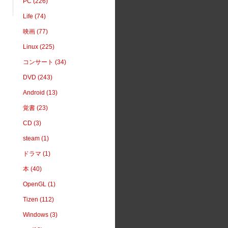
PC (226)
Life (74)
映画 (77)
Linux (225)
コンサート (34)
DVD (243)
Android (13)
覚書 (23)
CD (3)
steam (1)
ドラマ (1)
本 (40)
OpenGL (1)
Tizen (112)
Windows (3)