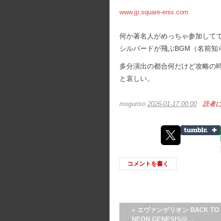
www.jp.square-enix.com
何か著名人がめっちゃ参加して
シルバードが飛ぶBGM（名前知
多分演出の都合何だけど攻略の
と哀しい。
moguriso
2026-01-17 00:00
読者
コメントを書く
«
エヴァンゲリオン BACK TO
NEON GENESIS@…