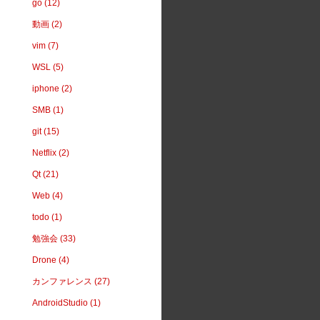
go (12)
動画 (2)
vim (7)
WSL (5)
iphone (2)
SMB (1)
git (15)
Netflix (2)
Qt (21)
Web (4)
todo (1)
勉強会 (33)
Drone (4)
カンファレンス (27)
AndroidStudio (1)