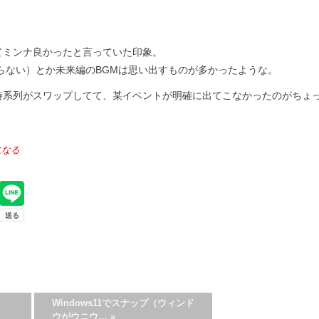
てミンナ良かったと言っていた印象。
らない）とか未来編のBGMは思い出すものが多かったような。
時系列がスワップしてて、某イベントが明確に出てこなかったのがちょ
になる
Windows11でスナップ（ウィンド
ウがウニウ…
»